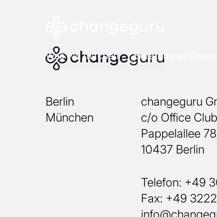
Was wir machen
Beratungsphilosop
Berlin
changeguru 
München
c/o Office Clu
Pappelallee 7
10437 Berlin
Telefon: +49 
Fax: +49 322
info@changeg