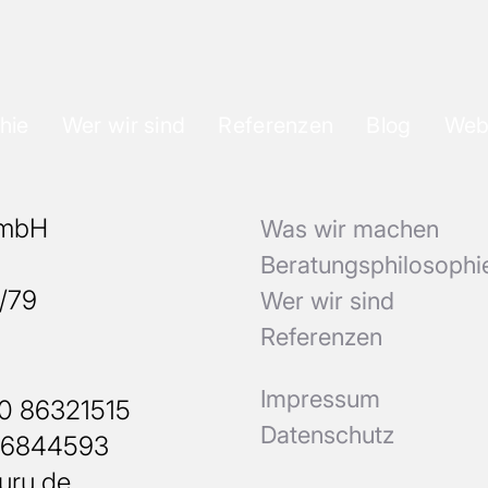
hie
Wer wir sind
Referenzen
Blog
Web
GmbH
Was wir machen
b
Beratungsphilosophi
8/79
Wer wir sind
Referenzen
Impressum
30 86321515
Datenschutz
26844593
uru.de