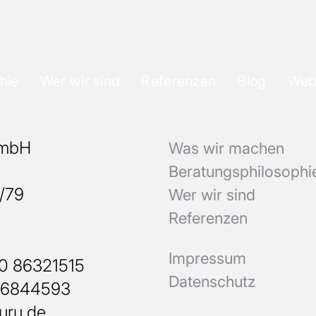
hie
Wer wir sind
Referenzen
Blog
Web
GmbH
Was wir machen
b
Beratungsphilosophi
8/79
Wer wir sind
Referenzen
Impressum
30 86321515
Datenschutz
26844593
uru.de