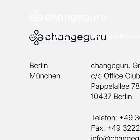
Was wir machen
Beratungsphilosop
Berlin
changeguru 
München
c/o Office Clu
Pappelallee 7
10437 Berlin
Telefon: +49 
Fax: +49 322
info@changeg